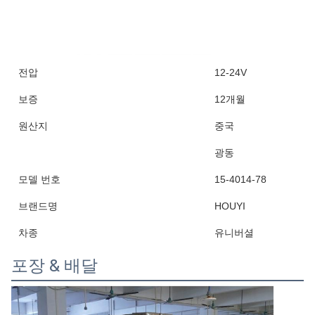
전압
12-24V
보증
12개월
원산지
중국
광동
모델 번호
15-4014-78
브랜드명
HOUYI
차종
유니버셜
포장 & 배달