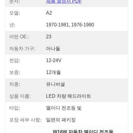
문서:
제품 설명서 PDF
모델:
A2
년:
1970-1981, 1976-1980
어떤 OE.:
23
자동차 가구:
아나돌
전압:
12-24V
보증:
12개월
차종:
유니버셜
상품 이름:
LED 차량 헤드라이트
타입:
엘이디 전조등 빛
포장 세부 사항:
일련의 패키징
W16W 자동차 엘이디 전조등
, 