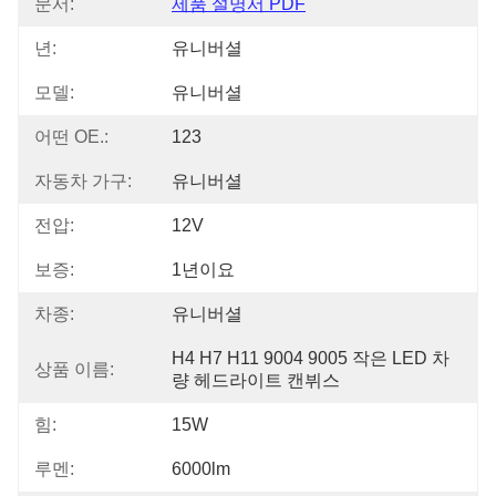
문서:
제품 설명서 PDF
년:
유니버셜
모델:
유니버셜
어떤 OE.:
123
자동차 가구:
유니버셜
전압:
12V
보증:
1년이요
차종:
유니버셜
H4 H7 H11 9004 9005 작은 LED 차
상품 이름:
량 헤드라이트 캔뷔스
힘:
15W
루멘:
6000lm