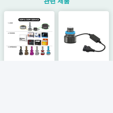
관련 제품
O3 12V 55W 12000 루멘 자
수퍼 브라이트 안개 자동차 엘
동차 엘이디 전조등 H1 H3
이디 전조등 H7 H11 점 램프
가장 좋은 가격 을 구하라
가장 좋은 가격 을 구하라
H4 H7 H11 9005 9006개
하이 빔
D2H 엘이디 전조등 전구