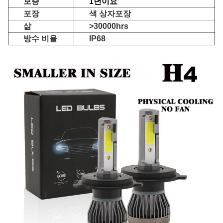
보증
1년이요
포장
색 상자포장
삶
>30000hrs
방수 비율
IP68