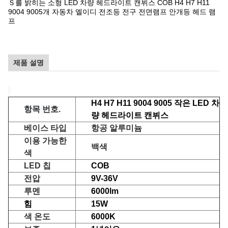
Ｓ를 밝히는 소형 LED 차량 헤드라이트 캔뷔스 COB H4 H7 H11
9004 9005개 자동차 엘이디 전조등 전구 전면램프 안개등 헤드 램
프
제품 설명
H4 H7 H11 9004 9005 작은 LED 차
항목 번호.
량 헤드라이트 캔뷔스
베이스 타입
항공 알루미늄
이용 가능한
백색
색
LED 칩
COB
전압
9V-36V
루멘
6000lm
힘
15W
색 온도
6000K