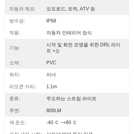
자동차 제조:
오프로드, 트럭, ATV 등
방수성:
IP68
적용:
자동차 인테리어 장식
시작 및 회전 조명을 위한 DRL 라이
기능:
트 +쇼
소재:
PVC
위치:
‎이너
리모콘 거리:
1.1m
종류:
주도하는 스트립 라이트
루멘:
800LM
색 온도:
-40 Ｃ ~+80 Ｃ