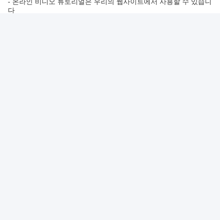
- 온라인 비디오 튜토리얼은 우리의 웹사이트에서 사용할 수 있습니
다
- 이메일 지원 24/7
제품 서비스:
- 모든 제품에 1년 보증
- 30일 환불 보증
- 모든 주문에 무료 배송
포장 및 운송:
제품 패키지:
1 세트 자동차 내부 대기 조명
1개의 리모컨
1 사용 설명서
운송:
미국 내에서 배송은 무료입니다.
배송시간은 3~5박일
또한 국제 배송도 제공합니다. 배송 비용과 배송 시간은 목적
지 국가에 따라 다릅니다.