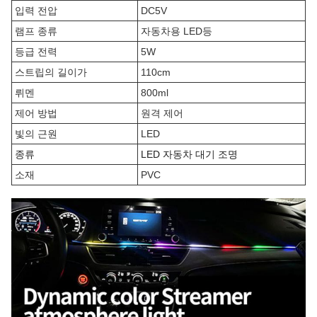
입력 전압
DC5V
램프 종류
자동차용 LED등
등급 전력
5W
스트립의 길이가
110cm
뤼멘
800ml
제어 방법
원격 제어
빛의 근원
LED
종류
LED 자동차 대기 조명
소재
PVC