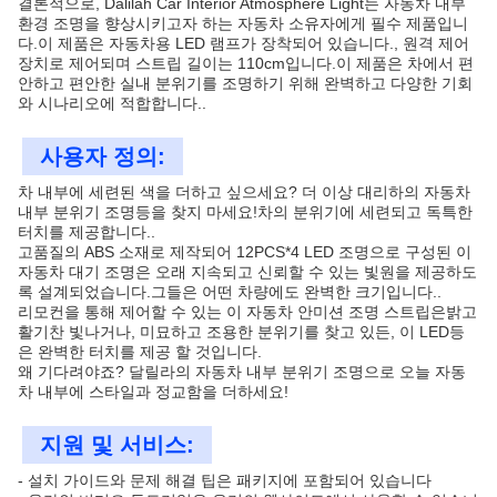
결론적으로, Dalilah Car Interior Atmosphere Light는 자동차 내부
환경 조명을 향상시키고자 하는 자동차 소유자에게 필수 제품입니
다.이 제품은 자동차용 LED 램프가 장착되어 있습니다., 원격 제어
장치로 제어되며 스트립 길이는 110cm입니다.이 제품은 차에서 편
안하고 편안한 실내 분위기를 조명하기 위해 완벽하고 다양한 기회
와 시나리오에 적합합니다..
사용자 정의:
차 내부에 세련된 색을 더하고 싶으세요? 더 이상 대리하의 자동차
내부 분위기 조명등을 찾지 마세요!차의 분위기에 세련되고 독특한
터치를 제공합니다..
고품질의 ABS 소재로 제작되어 12PCS*4 LED 조명으로 구성된 이
자동차 대기 조명은 오래 지속되고 신뢰할 수 있는 빛원을 제공하도
록 설계되었습니다.그들은 어떤 차량에도 완벽한 크기입니다..
리모컨을 통해 제어할 수 있는 이 자동차 안미션 조명 스트립은밝고
활기찬 빛나거나, 미묘하고 조용한 분위기를 찾고 있든, 이 LED등
은 완벽한 터치를 제공 할 것입니다.
왜 기다려야죠? 달릴라의 자동차 내부 분위기 조명으로 오늘 자동
차 내부에 스타일과 정교함을 더하세요!
지원 및 서비스:
- 설치 가이드와 문제 해결 팁은 패키지에 포함되어 있습니다